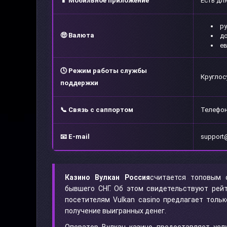
📱 Мобильное приложение
Есть для
р
🤑 Валюта
д
е
🕓 Режим работы службы
Круглос
поддержки
📞 Связь с саппортом
Телефон
📧 E-mail
support@
Казино Вулкан Россия
считается топовым 
бывшего СНГ. Об этом свидетельствуют рейт
посетителям Vulkan casino предлагает толь
получение выигранных денег.