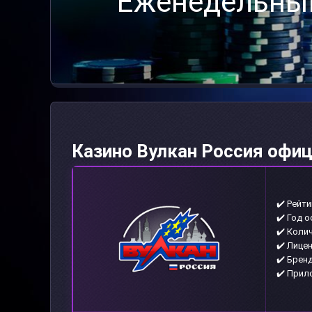
Еженедельный
Казино Вулкан Россия офи
✔️ Рейти
✔️ Год о
✔️ Коли
✔️ Лице
✔️ Бренд
✔️ Прил