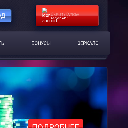
Скачать Вулкан
ОД
Android APP
ТЬ
БОНУСЫ
ЗЕРКАЛО
ПОДРОБНЕЕ