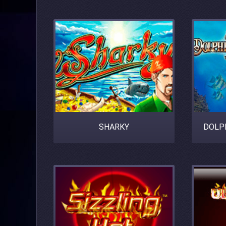
SHARKY
DOLP