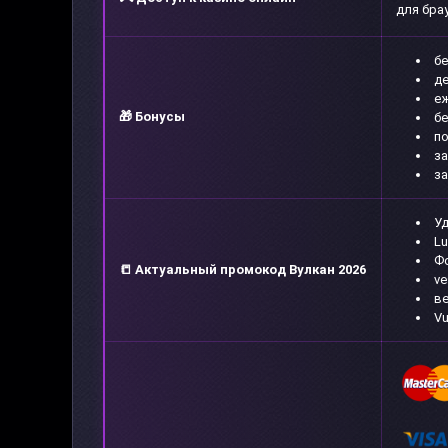
для бра
бе
де
е
🎁 Бонусы
б
п
за
з
У
Lu
Ф
📒 Актуальный промокод Вулкан 2026
ve
в
Vu