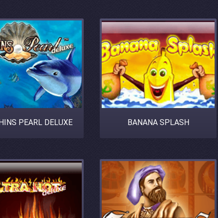
HINS PEARL DELUXE
BANANA SPLASH