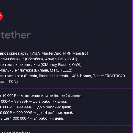
нковские карты (VISA, MasterCard, МИР, Maestro)
лайн-банкинг (Сбербанк, Альфа-Банк, СБП)
ектронные кошельки (ЮMoney, Piastrix, QIWI)
бильные платежи (Билайн, МТС, TELE2)
иптовалюта (Bitcoin, Binance, Litecoin + 40% bonus, Tether ERC/TRC20,
reum, TON)
 19 999₽ — мгновенно или не более 24 часов;
 000₽ – 99 999₽ — до 3 рабочих дней;
0 000₽ – 499 999₽ — до 5 рабочих дней;
0 000₽ – 999 999₽ — до 14 рабочих дней;
ыше 1 000 000₽ — 21 рабочий день.